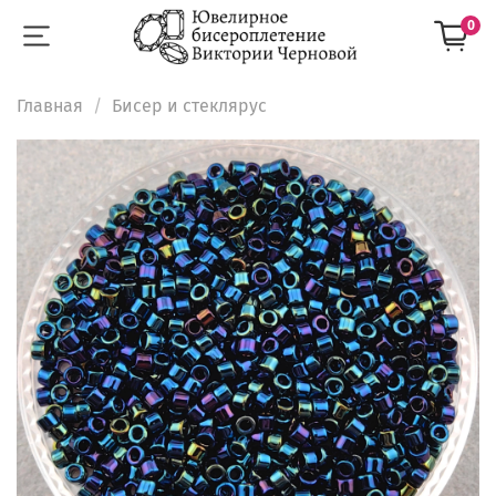
0
Главная
Бисер и стеклярус