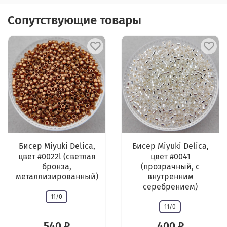
Сопутствующие товары
Бисер Miyuki Delica,
Бисер Miyuki Delica,
цвет #0022l (светлая
цвет #0041
бронза,
(прозрачный, с
металлизированный)
внутренним
серебрением)
11/0
11/0
540 ₽
400 ₽