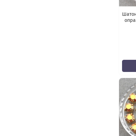
Шатон
опра