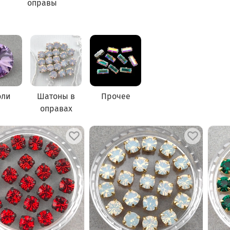
оправы
оли
Шатоны в
Прочее
оправах