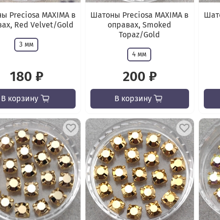
ы Preciosa MAXIMA в
Шатоны Preciosa MAXIMA в
Шато
ах, Red Velvet/Gold
оправах, Smoked
Topaz/Gold
3 мм
4 мм
180 ₽
200 ₽
В корзину
В корзину