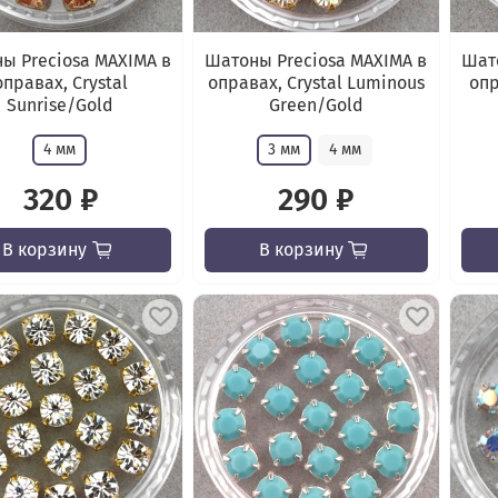
ы Preciosa MAXIMA в
Шатоны Preciosa MAXIMA в
Шато
оправах, Crystal
оправах, Crystal Luminous
опр
Sunrise/Gold
Green/Gold
4 мм
3 мм
4 мм
320 ₽
290 ₽
В корзину
В корзину