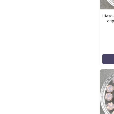
Шатон
опр