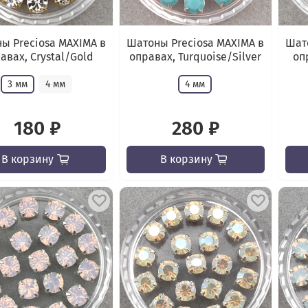
ы Preciosa MAXIMA в
Шатоны Preciosa MAXIMA в
Шато
авах, Crystal/Gold
оправах, Turquoise/Silver
оп
3 мм
4 мм
4 мм
180 ₽
280 ₽
В корзину
В корзину