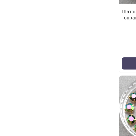
Шатон
оправ