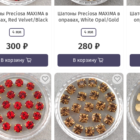
ы Preciosa MAXIMA в
Шатоны Preciosa MAXIMA в
Шато
ах, Red Velvet/Black
оправах, White Opal/Gold
оп
4 мм
4 мм
300 ₽
280 ₽
В корзину
В корзину