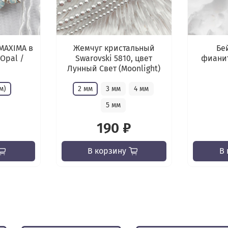
MAXIMA в
Жемчуг кристальный
Бе
 Opal /
Swarovski 5810, цвет
фианит
Лунный Свет (Moonlight)
м)
2 мм
3 мм
4 мм
5 мм
190 ₽
В корзину
В 