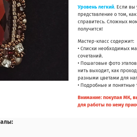
Уровень легкий
.
Если вы 
представление о том, как
справитесь. Сложных моме
получится!
Мастер-класс содержит:
• Списки необходимых ма
сочетаний.
• Пошаговые фото этапов
нить выходит, как прохо
разными цветами для наг
• Подробные и понятные 
Внимание: покупая МК, 
для работы по нему прио
иалы: