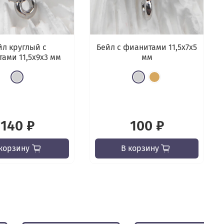
йл круглый с
Бейл с фианитами 11,5х7х5
ами 11,5x9х3 мм
мм
140 ₽
100 ₽
корзину
В корзину