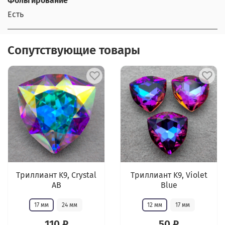
Фольгирование
Есть
Сопутствующие товары
Триллиант K9, Crystal
Триллиант K9, Violet
AB
Blue
17 мм
24 мм
12 мм
17 мм
110 ₽
50 ₽