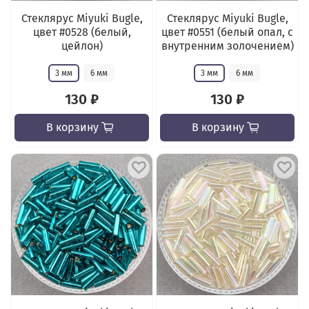
Стеклярус Miyuki Bugle,
Стеклярус Miyuki Bugle,
цвет #0528 (белый,
цвет #0551 (белый опал, c
цейлон)
внутренним золочением)
3 мм
6 мм
3 мм
6 мм
130 ₽
130 ₽
В корзину
В корзину