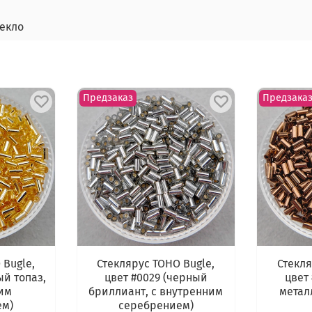
текло
Предзаказ
Предзака
 Bugle,
Стеклярус TOHO Bugle,
Стекля
ый топаз,
цвет #0029 (черный
цвет 
им
бриллиант, с внутренним
метал
ем)
серебрением)