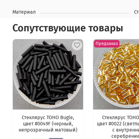
Материал
С
Сопутствующие товары
Предзаказ
Стеклярус TOHO Bugle,
Стеклярус TOHO
цвет #0049F (черный,
цвет #0022 (светл
непрозрачный матовый)
с внутренн
серебрени