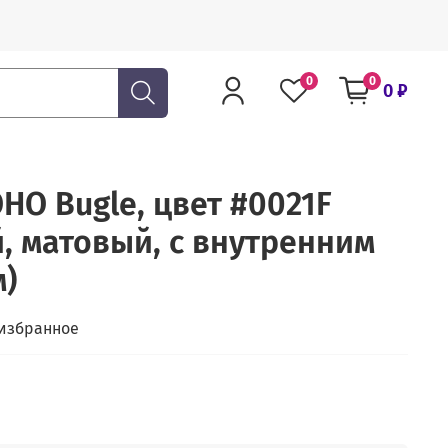
0
0
0 ₽
HO Bugle, цвет #0021F
, матовый, с внутренним
)
 избранное