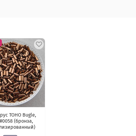
з
рус TOHO Bugle,
#0058 (бронза,
лизированный)