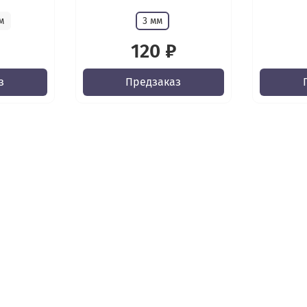
м
3 мм
120 ₽
з
Предзаказ