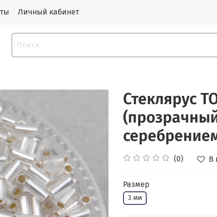
кты
Личный кабинет
Стеклярус TO
(прозрачный
серебрением
(0)
В
Размер
3 мм