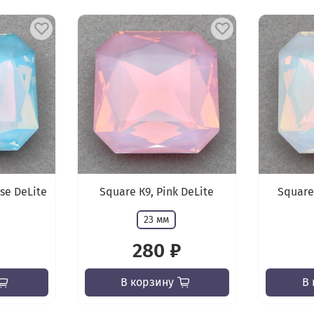
se DeLite
Square К9, Pink DeLite
Square
23 мм
280 ₽
В корзину
В 