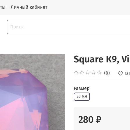
кты
Личный кабинет
Square К9, Vi
(0)
В
Размер
23 мм
280 ₽