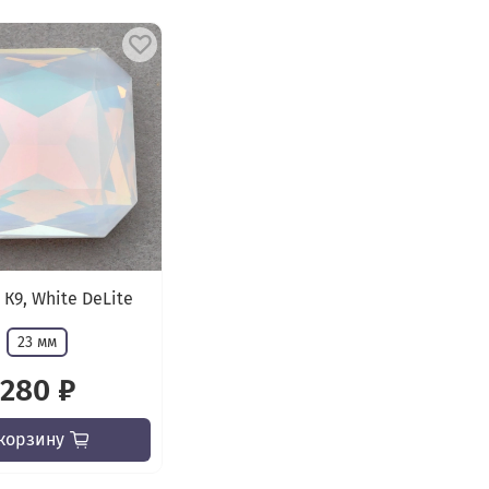
 К9, White DeLite
23 мм
280 ₽
корзину