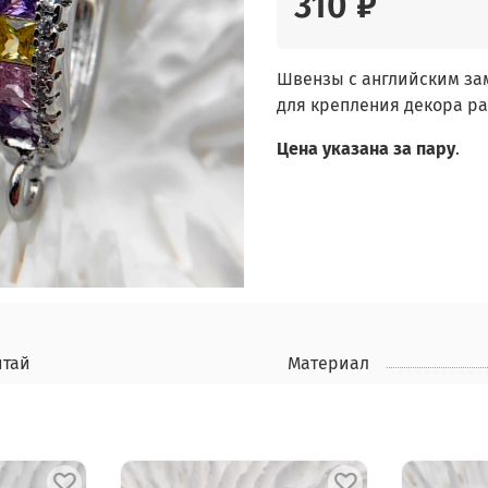
310 ₽
Швензы с английским зам
для крепления декора р
Цена указана за пару
.
итай
Материал