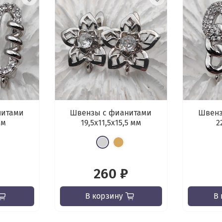
нитами
Швензы с фианитами
Швенз
мм
19,5х11,5x15,5 мм
2
260 ₽
В корзину
В 