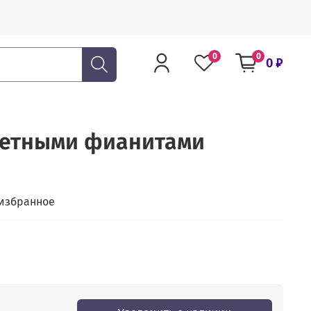
0
0
0 ₽
ветными фианитами
 избранное