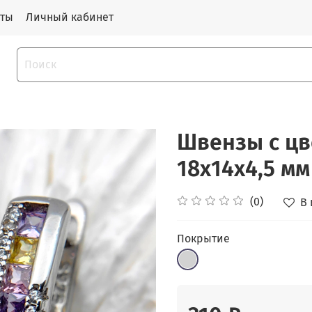
кты
Личный кабинет
Швензы с ц
18х14x4,5 мм
(0)
В
Покрытие