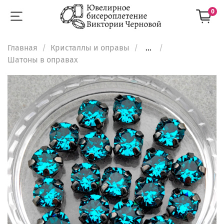
0
Главная
Кристаллы и оправы
...
Шатоны в оправах