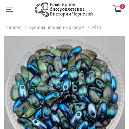
0
Главная
Бусины необычных форм
Rizo