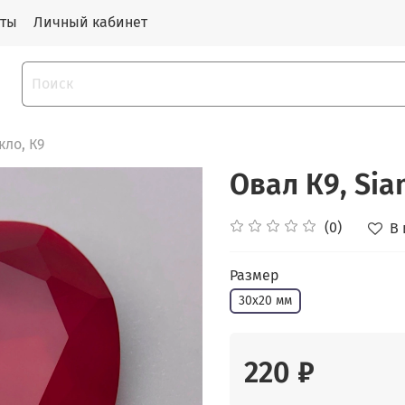
кты
Личный кабинет
ло, К9
Овал К9, Sia
(0)
В
Размер
30х20 мм
220 ₽