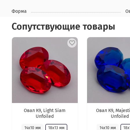
Форма
О
Сопутствующие товары
Овал К9, Light Siam
Овал К9, Majest
Unfoiled
Unfoiled
14х10 мм
18х13 мм
14х10 мм
18х