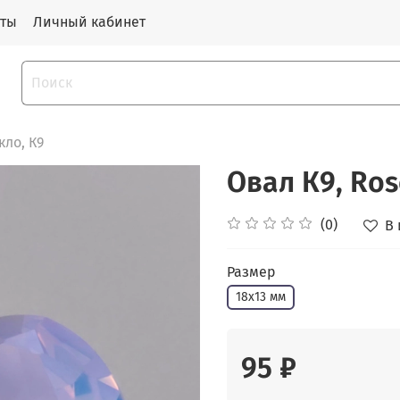
кты
Личный кабинет
ло, К9
Овал К9, Ros
(0)
В
Размер
18х13 мм
95 ₽