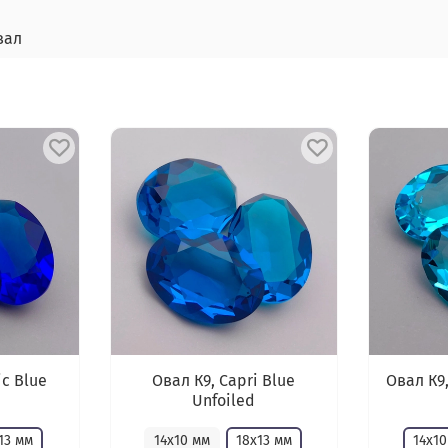
вал
ic Blue
Овал К9, Capri Blue
Овал К9
Unfoiled
13 мм
14х10 мм
18х13 мм
14х10