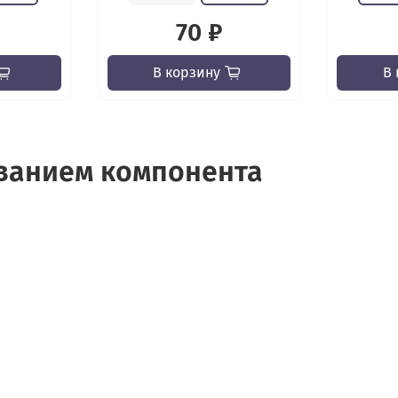
70 ₽
В корзину
В 
ованием компонента