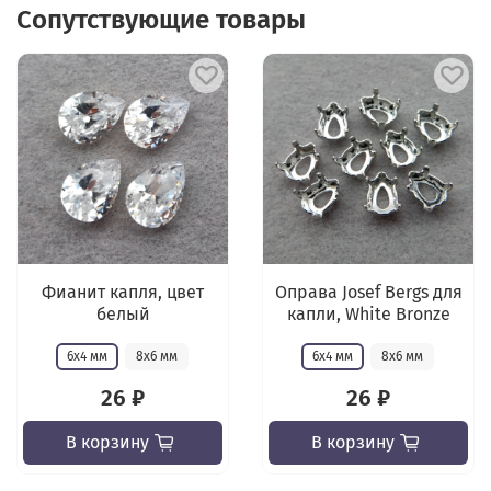
Сопутствующие товары
Фианит капля, цвет
Оправа Josef Bergs для
белый
капли, White Bronze
6х4 мм
8х6 мм
6х4 мм
8х6 мм
26 ₽
26 ₽
В корзину
В корзину