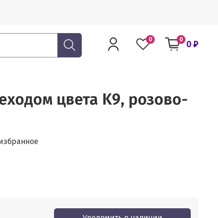
0
0
0 ₽
еходом цвета K9, розово-
 избранное
Уведомить о наличии