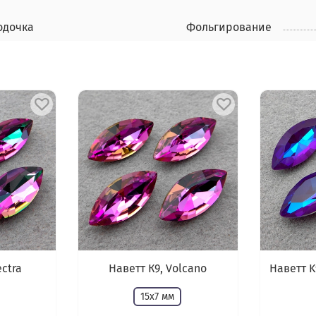
одочка
Фольгирование
ectra
Наветт К9, Volcano
Наветт K
15х7 мм