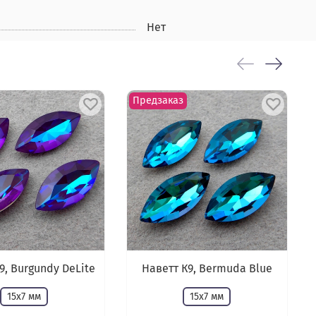
Нет
Предзаказ
9, Burgundy DeLite
Наветт К9, Bermuda Blue
15х7 мм
15х7 мм