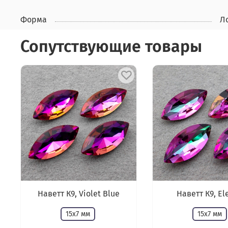
Форма
Л
Сопутствующие товары
Наветт К9, Violet Blue
Наветт К9, El
15х7 мм
15х7 мм