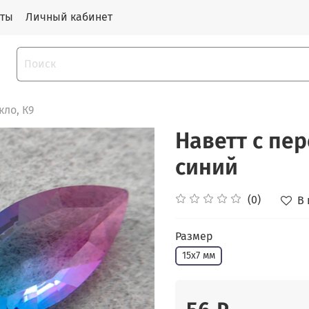
кты
Личный кабинет
ло, К9
Наветт с пер
синий
(0)
В
Размер
15х7 мм