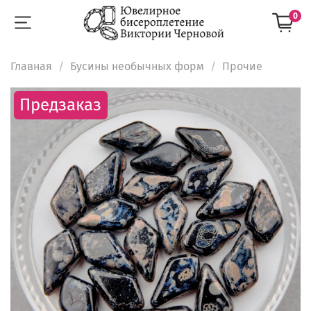
0
Главная
Бусины необычных форм
Прочие
Предзаказ