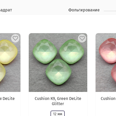
вадрат
Фольгирование
w DeLite
Cushion К9, Green DeLite
Cushion
Glitter
12 мм