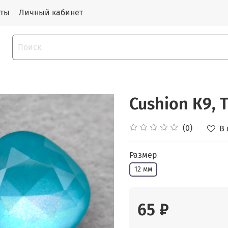
кты
Личный кабинет
Cushion К9, T
(0)
В
Размер
12 мм
65 ₽