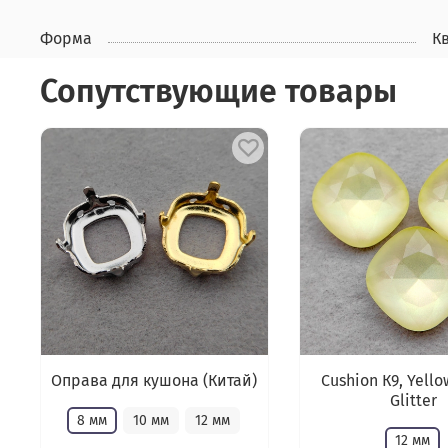
Форма
К
Сопутствующие товары
Оправа для кушона (Китай)
Cushion К9, Yello
Glitter
8 мм
10 мм
12 мм
12 мм