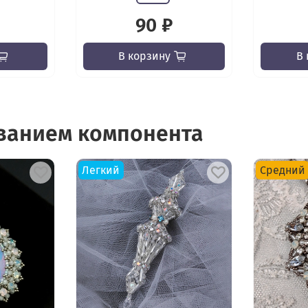
90 ₽
В корзину
В 
ованием компонента
Легкий
Средний