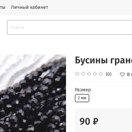
кты
Личный кабинет
Бусины гран
(0)
В
Размер
2 мм
90 ₽