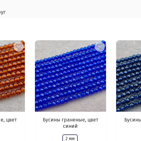
руг
е, цвет
Бусины граненые, цвет
Бусины
синий
2 мм